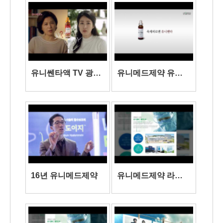
유니쎈타액 TV 광고
유니메드제약 유니
1(30초)
쎈타
16년 유니메드제약
유니메드제약 라디
오 홍보 칭찬편A