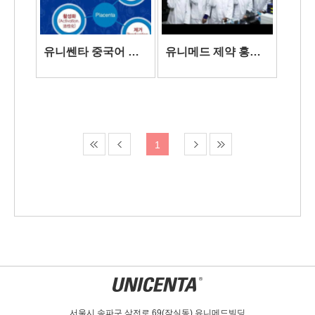
유니쎈타 중국어 홍
유니메드 제약 홍보
보영상
영상 1
1
서울시 송파구 삼전로 69(잠실동) 유니메드빌딩